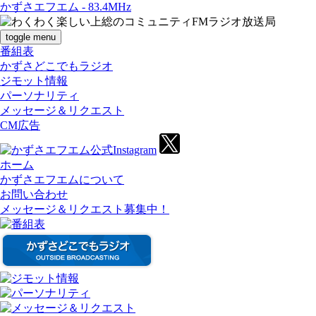
かずさエフエム - 83.4MHz
toggle menu
番組表
かずさどこでもラジオ
ジモット情報
パーソナリティ
メッセージ＆リクエスト
CM広告
ホーム
かずさエフエムについて
お問い合わせ
メッセージ＆リクエスト募集中！