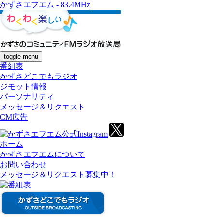
かずさエフエム - 83.4MHz
toggle menu
番組表
かずさどこでもラジオ
ジモット情報
パーソナリティ
メッセージ＆リクエスト
CM広告
ホーム
かずさエフエムについて
お問い合わせ
メッセージ＆リクエスト募集中！