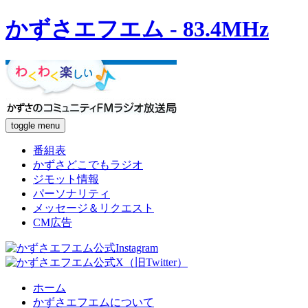
かずさエフエム - 83.4MHz
toggle menu
番組表
かずさどこでもラジオ
ジモット情報
パーソナリティ
メッセージ＆リクエスト
CM広告
ホーム
かずさエフエムについて