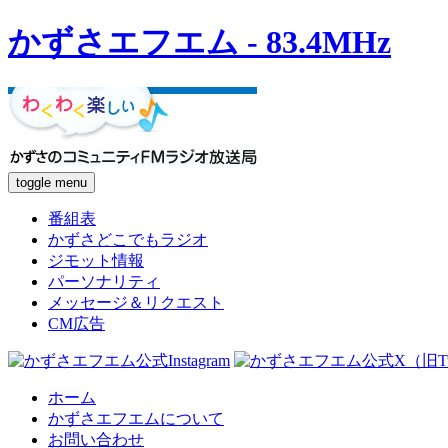
かずさエフエム - 83.4MHz
toggle menu
番組表
かずさどこでもラジオ
ジモット情報
パーソナリティ
メッセージ＆リクエスト
CM広告
ホーム
かずさエフエムについて
お問い合わせ