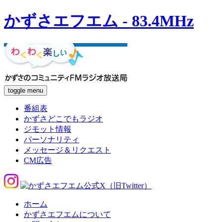
かずさエフエム - 83.4MHz
toggle menu
番組表
かずさどこでもラジオ
ジモット情報
パーソナリティ
メッセージ＆リクエスト
CM広告
ホーム
かずさエフエムについて