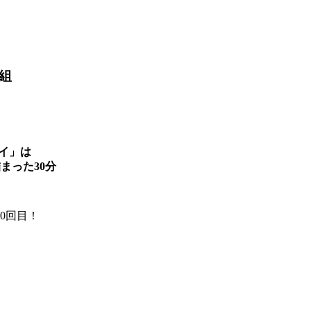
組
ケイ」は
まった30分
0回目！