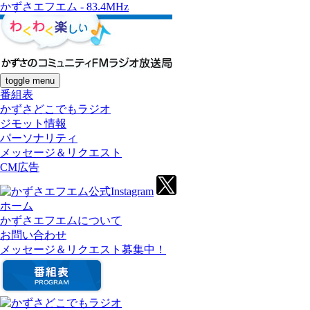
かずさエフエム - 83.4MHz
toggle menu
番組表
かずさどこでもラジオ
ジモット情報
パーソナリティ
メッセージ＆リクエスト
CM広告
ホーム
かずさエフエムについて
お問い合わせ
メッセージ＆リクエスト募集中！