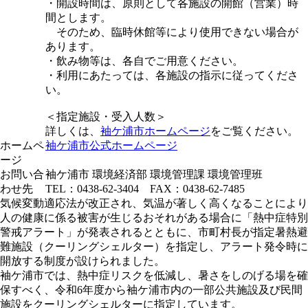
・開設時間は、原則として各施設の開館（営業）時
間とします。
そのため、臨時休館等により使用できない場合が
あります。
・飲み物等は、各自でご用意ください。
・利用にあたっては、各施設の指示に従ってくださ
い。
＜指定施設・受入人数＞
詳しくは、
袖ケ浦市ホームページ
をご覧ください。
ホームペ
袖ケ浦市公式ホームページ
ージ
お問い合
袖ケ浦市 環境経済部 環境管理課 環境管理班
わせ先
TEL：0438-62-3404 FAX：0438-62-7485
気候変動適応法が改正され、気温が著しく高くなることにより
人の健康に係る被害が生じるおそれがある場合に「熱中症特別
警戒アラート」が発表されるとともに、市町村長が指定暑熱避
難施設（クーリングシェルター）を指定し、アラート発令時に
開放する制度が設けられました。
袖ケ浦市では、熱中症リスクを低減し、暑さをしのげる場を確
保すべく、令和6年度から袖ケ浦市内の一部公共施設及び民間
施設をクーリングシェルターに指定しています。