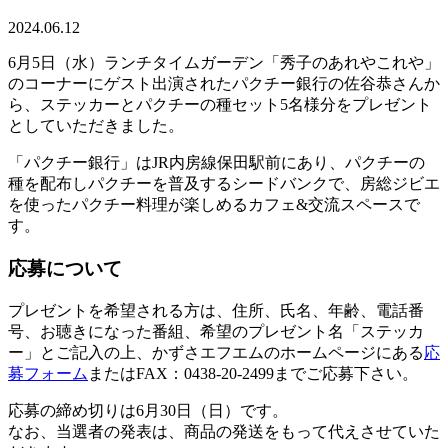
2024.06.12
6月5日（水）ランチタイムガーデン「秀子のあれやこれや」
のコーナーにゲスト出演されたパクチー銀行の佐谷恭さんか
ら、ステッカーとパクチーの種セット5名様分をプレゼント
としていただきました。
「パクチー銀行」はJR内房線保田駅前にあり、パクチーの
種を配布しパクチーを普及するシードバンクで、房総ジビエ
を使ったパクチー料理が楽しめるカフェ&交流スペースで
す。
応募について
プレゼントを希望される方は、住所、氏名、年齢、電話番
号、お聴きになった番組、希望のプレゼント名「ステッカ
ー」とご記入の上、かずさエフエムのホームページにある
応
募フォーム
またはFAX：0438-20-2499までご応募下さい。
応募の締め切りは6月30日（日）です。
なお、当選者の発表は、商品の発送をもって代えさせていた