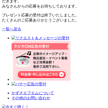
だきます。
みなさんからの応募をお待ちしております。
プレゼント応募の受付は終了いたしました。
たくさんのご応募ありがとうございました。
一覧へ戻る
かずさエフエムについて
その他のお問い合わせ