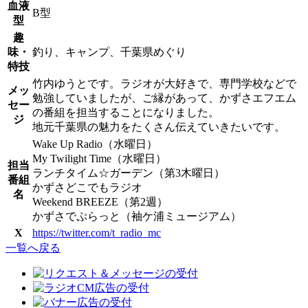
血液
B型
型
趣
味・
釣り、キャンプ、千葉県めぐり
特技
竹内ゆうとです。ラジオが大好きで、専門学校などで
メッ
勉強していましたが、ご縁があって、かずさエフエム
セー
の番組を担当することになりました。
ジ
地元千葉県の魅力をたくさん伝えていきたいです。
Wake Up Radio（水曜日）
My Twilight Time（水曜日）
担当
ランチタイム☆ガーデン（第3木曜日）
番組
かずさどこでもラジオ
名
Weekend BREEZE（第2週）
かずさでぷらっと（袖ケ浦ミュージアム）
X
https://twitter.com/t_radio_mc
一覧へ戻る