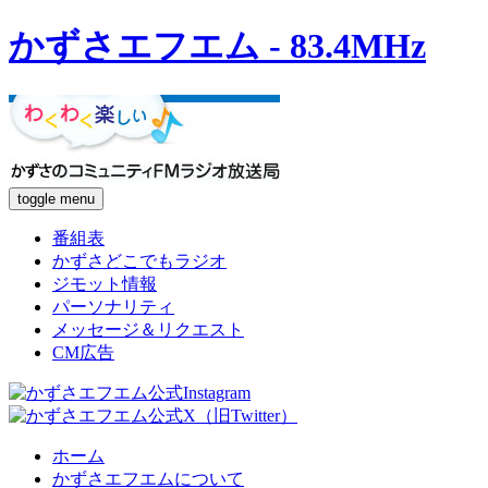
かずさエフエム - 83.4MHz
toggle menu
番組表
かずさどこでもラジオ
ジモット情報
パーソナリティ
メッセージ＆リクエスト
CM広告
ホーム
かずさエフエムについて