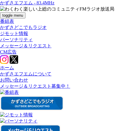
かずさエフエム - 83.4MHz
toggle menu
番組表
かずさどこでもラジオ
ジモット情報
パーソナリティ
メッセージ＆リクエスト
CM広告
ホーム
かずさエフエムについて
お問い合わせ
メッセージ＆リクエスト募集中！