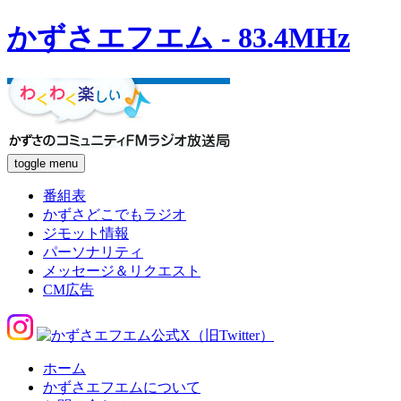
かずさエフエム - 83.4MHz
toggle menu
番組表
かずさどこでもラジオ
ジモット情報
パーソナリティ
メッセージ＆リクエスト
CM広告
ホーム
かずさエフエムについて