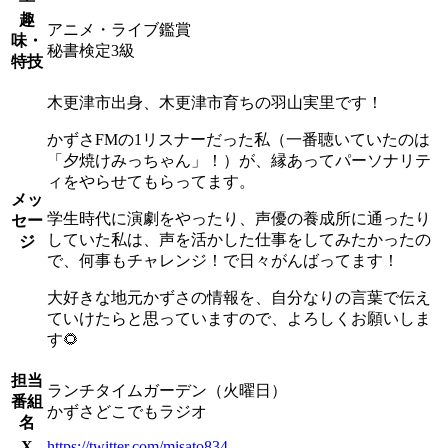
趣
アニメ・ライブ鑑賞
味・
秘書検定3級
特技
木更津市出身、木更津市育ちの羽山実里です！
かずさFMの1リスナーだった私（一番聴いていたのは
「夕焼けみっちゃん」！）が、縁あってパーソナリテ
ィをやらせてもらってます。
メッ
学生時代に演劇をやったり、声優の養成所に通ったり
セー
していた私は、声を活かした仕事をしてみたかったの
ジ
で、何事もチャレンジ！で日々がんばってます！
大好きな地元かずさの情報を、自分なりの言葉で伝え
ていけたらと思っていますので、よろしくお願いしま
す🌻
担当
ランチタイムガーデン（火曜日）
番組
かずさどこでもラジオ
名
X
https://twitter.com/misato834