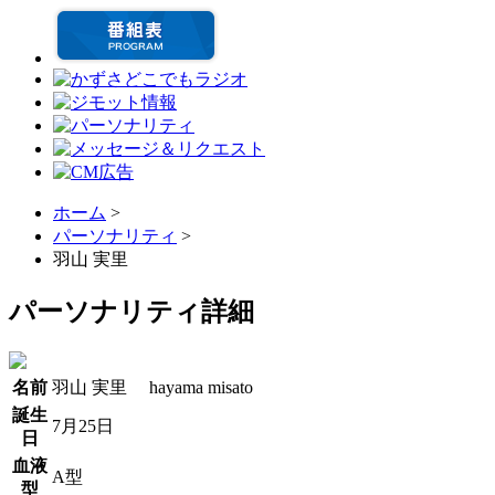
ホーム
>
パーソナリティ
>
羽山 実里
パーソナリティ詳細
名前
羽山 実里
hayama misato
誕生
7月25日
日
血液
A型
型