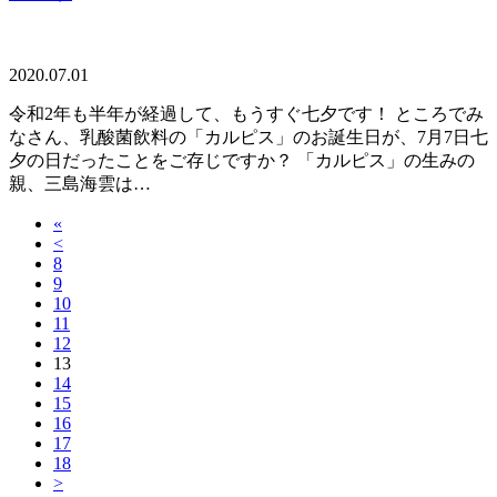
2020.07.01
令和2年も半年が経過して、もうすぐ七夕です！ ところでみ
なさん、乳酸菌飲料の「カルピス」のお誕生日が、7月7日七
夕の日だったことをご存じですか？ 「カルピス」の生みの
親、三島海雲は…
«
<
8
9
10
11
12
13
14
15
16
17
18
>