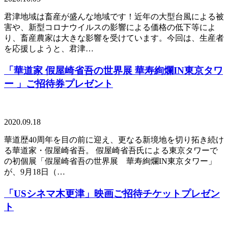
君津地域は畜産が盛んな地域です！近年の大型台風による被
害や、新型コロナウイルスの影響による価格の低下等によ
り、畜産農家は大きな影響を受けています。今回は、生産者
を応援しようと、君津…
「華道家 假屋崎省吾の世界展 華寿絢爛IN東京タワ
ー 」ご招待券プレゼント
2020.09.18
華道歴40周年を目の前に迎え、更なる新境地を切り拓き続け
る華道家・假屋崎省吾。 假屋崎省吾氏による東京タワーで
の初個展「假屋崎省吾の世界展 華寿絢爛IN東京タワー」
が、9月18日（…
「USシネマ木更津」映画ご招待チケットプレゼン
ト