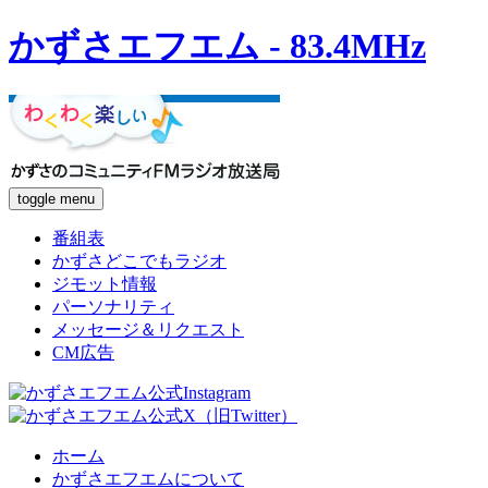
かずさエフエム - 83.4MHz
toggle menu
番組表
かずさどこでもラジオ
ジモット情報
パーソナリティ
メッセージ＆リクエスト
CM広告
ホーム
かずさエフエムについて